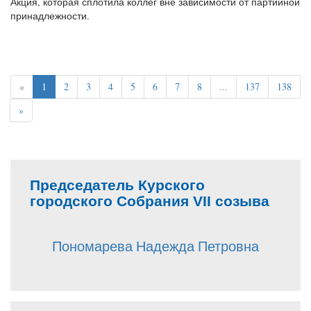
Акция, которая сплотила коллег вне зависимости от партийной
принадлежности.
«
1
2
3
4
5
6
7
8
...
137
138
»
Председатель Курского
городского Собрания VII созыва
Пономарева Надежда Петровна