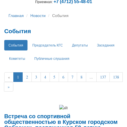
+7 (4712) 55-48-01
Приемная:
Главная
Новости
События
События
События
Председатель КГС
Депутаты
Заседания
Комитеты
Публичные слушания
«
1
2
3
4
5
6
7
8
...
137
138
»
Встреча со спортивной
общественностью в Курском городском